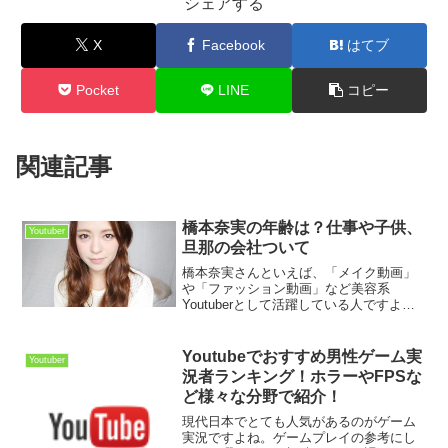
シェアする
X
Facebook
はてブ
Pocket
LINE
コピー
関連記事
橋本奈実の年齢は？仕事や子供、
Youtuber
旦那の会社ついて
橋本奈実さんといえば、「メイク動画」
や「ファッション動画」など美容系
Youtuberとして活躍している人ですよ
ね。元sly店員だったり、モデルとして活
躍していたので、美容やファッションに
ついてはかなり参考になる点が多いのか
Youtubeでおすすめ男性ゲーム実
Youtuber
と思います。私が橋...
況者ランキング！ホラーやFPSな
ど様々な分野で紹介！
現代日本でとても人気があるのがゲーム
実況ですよね。ゲームプレイの参考にし