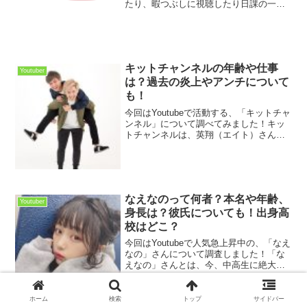
たり、暇つぶしに視聴したり日課の一つ
として視聴してる人もいるのではないで
しょうか。私自身もほぼ毎日のように何
かしらのゲーム実況を見るほどのゲーム
好きで色々な実況者を見て...
キットチャンネルの年齢や仕事
Youtuber
は？過去の炎上やアンチについて
も！
今回はYoutubeで活動する、「キットチャ
ンネル」について調べてみました！キッ
トチャンネルは、英翔（エイト）さん、
奏太（かなた）さんの男性二人コンビで
活動されています。そしてこの2人、「も
ともとは女性だった」というところが話
題を呼んでいま...
なえなのって何者？本名や年齢、
Youtuber
身長は？彼氏についても！出身高
校はどこ？
今回はYoutubeで人気急上昇中の、「なえ
なの」さんについて調査しました！「な
えなの」さんとは、今、中高生に絶大な
支持を得ている女性YouTuberです。なえ
なのさんのチャンネルでは、メイク・日
常・おでかけ系など色んなジャンルの動
ホーム
検索
トップ
サイドバー