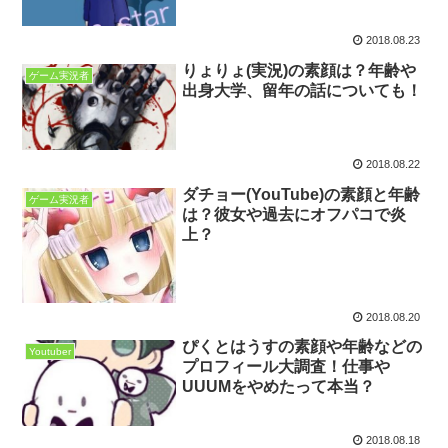
2018.08.23
りょりょ(実況)の素顔は？年齢や
ゲーム実況者
出身大学、留年の話についても！
2018.08.22
ダチョー(YouTube)の素顔と年齢
ゲーム実況者
は？彼女や過去にオフパコで炎
上？
2018.08.20
ぴくとはうすの素顔や年齢などの
Youtuber
プロフィール大調査！仕事や
UUUMをやめたって本当？
2018.08.18