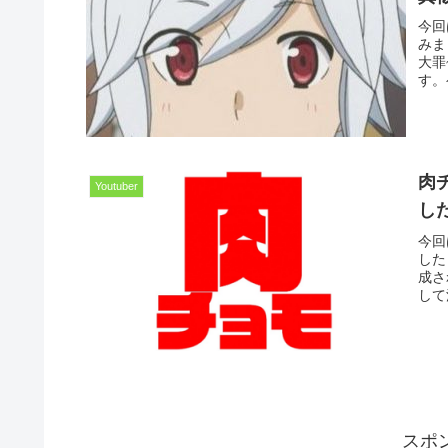
今回
みま
大罪
す。
肉
Youtuber
し
今回
した
成さ
して
スポ