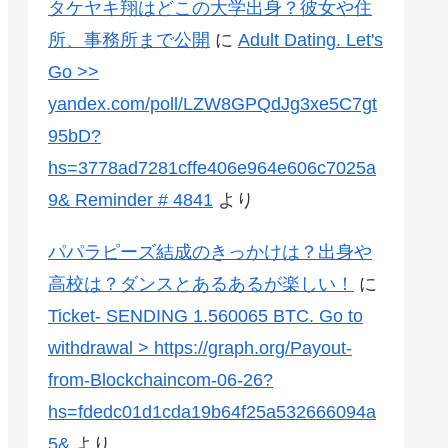
タケヤキ翔はどこの大学出身？彼女や住
所、事務所まで公開
に
Adult Dating. Let's
Go >>
yandex.com/poll/LZW8GPQdJg3xe5C7gt
95bD?
hs=3778ad7281cffe406e964e606c7025a
9& Reminder # 4841
より
パパラピーズ結成のきっかけは？出身や
高校は？ダンスとあるあるが楽しい！
に
Ticket- SENDING 1.560065 BTC. Go to
withdrawal > https://graph.org/Payout-
from-Blockchaincom-06-26?
hs=fdedc01d1cda19b64f25a532666094a
5&
より