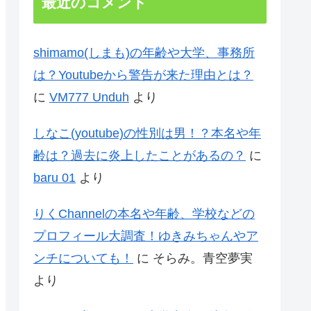
最近のコメント
shimamo(しまも)の年齢や大学、事務所
は？Youtubeから警告が来た理由とは？
に
VM777 Unduh
より
しなこ(youtube)の性別は男！？本名や年
齢は？過去に炎上したことがあるの？
に
baru 01
より
りくChannelの本名や年齢、学校などの
プロフィール大調査！ゆきみちゃんやア
ンチについても！
に
そらみ。青空夢実
より