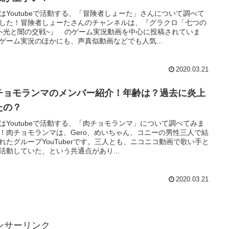
はYoutubeで活動する、「冒険者しょーた」さんについて調べて
した！冒険者しょーたさんのチャンネルは、『グラクロ「七つの
~光と闇の交戦~』 のゲーム実況動画を中心に投稿されていま
ゲーム実況のほかにも、声真似動画などでも人気...
2020.03.21
チョモランマのメンバー紹介！年齢は？過去に炎上
たの？
はYoutubeで活動する、「肉チョモランマ」について調べてみま
！肉チョモランマは、Gero、めいちゃん、コニーの男性三人で結
れたグループYouTuberです。三人とも、ニコニコ動画で歌い手と
活動していた、という共通点があり...
2020.03.21
ンサーリンク