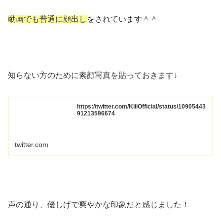
動画でも普通に顔出し
をされています＾＾
知らない方のために素顔写真を貼っておきます↓
https://twitter.com/KiiiOfficial/status/10905443
91213596674
twitter.com
声の通り、優しげで爽やかな印象だと感じました！