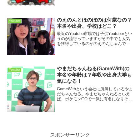
ルです。仮面ライダービルド、快盗戦隊
ルパンレンジャーVS警察戦隊パトレン...
のえのんとほのぼのは何歳なの？
Youtuber
本名や出身、学校はどこ？
最近のYoutube市場では子供Youtuberとい
うのが流行っていますがその中でも人気
を獲得しているのがのえのんちゃんで
す。のえのんちゃんはスクイーズをはじ
め、クレーンゲームやピアノ演奏まで 幅
広い分野の動画を投稿しており、子供な
がら色々...
やまだちゃんねる(GameWith)の
Youtuber
本名や年齢は？年収や出身大学も
気になる！
GameWithという会社に所属しているやま
だちゃんねる。やまだちゃんねるといえ
ば、ポケモンGOで一気に有名になりそれ
を中心に活動している一人です。ポケモ
ンGOといえば、一時期的にすごいユーザ
ーを獲得したゲームですが、一気に低迷
したゲームの...
スポンサーリンク