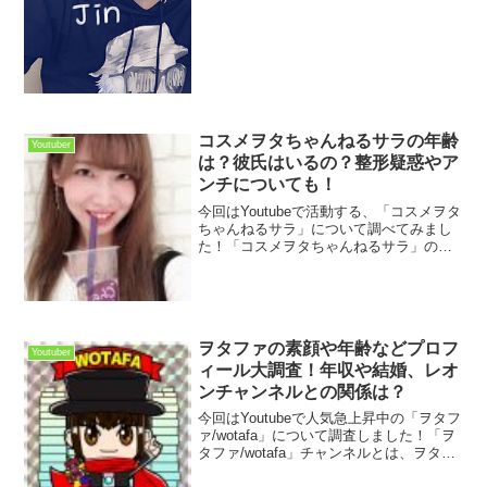
もハイテンションな性格や心から笑って
いるような笑顔がファンにすごく人気な
ようです。スカイピースとしては結成1ヶ
月でチャンネ...
コスメヲタちゃんねるサラの年齢
Youtuber
は？彼氏はいるの？整形疑惑やア
ンチについても！
今回はYoutubeで活動する、「コスメヲタ
ちゃんねるサラ」について調べてみまし
た！「コスメヲタちゃんねるサラ」の澤
野サラさんといえば、ビューティー系
YouTuberとして、コスメを紹介する動画
をあげています。コスメ紹介動画では、
「プチプラ...
ヲタファの素顔や年齢などプロフ
Youtuber
ィール大調査！年収や結婚、レオ
ンチャンネルとの関係は？
今回はYoutubeで人気急上昇中の「ヲタフ
ァ/wotafa」について調査しました！「ヲ
タファ/wotafa」チャンネルとは、ヲタフ
ァさんが運営する玩具レビューチャンネ