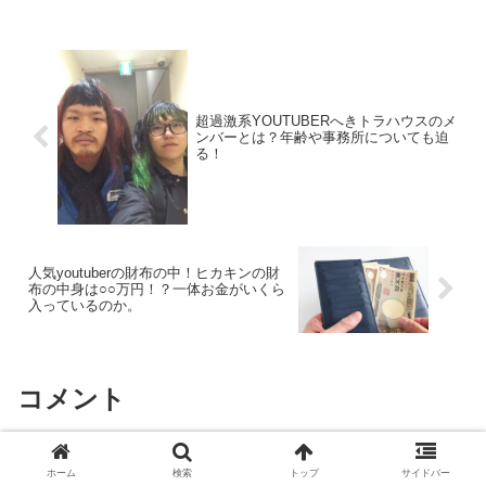
超過激系YOUTUBERへきトラハウスのメ
ンバーとは？年齢や事務所についても迫
る！
人気youtuberの財布の中！ヒカキンの財
布の中身は○○万円！？一体お金がいくら
入っているのか。
コメント
コメントを書き込む
ホーム
検索
トップ
サイドバー