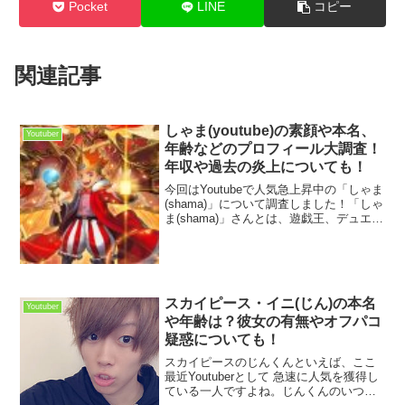
Pocket
LINE
コピー
関連記事
しゃま(youtube)の素顔や本名、
Youtuber
年齢などのプロフィール大調査！
年収や過去の炎上についても！
今回はYoutubeで人気急上昇中の「しゃま
(shama)」について調査しました！「しゃ
ま(shama)」さんとは、遊戯王、デュエ
マ、ポケモンカードを主とした、トレー
ディングカードゲームの 開封動画で人気
を集めていますね。トレーディングカ
ー...
スカイピース・イニ(じん)の本名
Youtuber
や年齢は？彼女の有無やオフパコ
疑惑についても！
スカイピースのじんくんといえば、ここ
最近Youtuberとして 急速に人気を獲得し
ている一人ですよね。じんくんのいつで