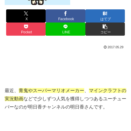
X
Facebook
はてブ
Pocket
LINE
コピー
2017.05.29
最近、
青鬼やスーパーマリオメーカー
、
マインクラフトの
実況動画
などで少しずつ人気を獲得しつつあるユーチュー
バーなのが明日香チャンネルの明日香さんです。