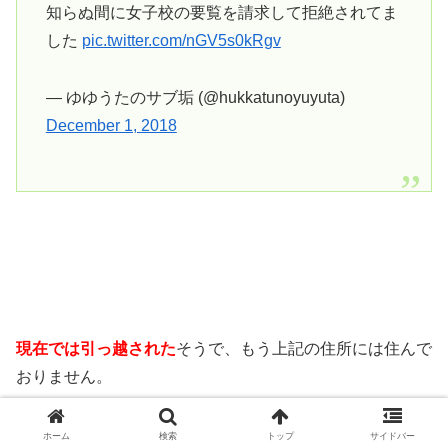
知らぬ間に女子校の要覧を請求して拒絶されてま
した
pic.twitter.com/nGV5s0kRgv
— ゆゆうたのサブ垢 (@hukkatunoyuyuta)
December 1, 2018
現在では引っ越された
そうで、もう上記の住所には住んで
おりません。
ホーム
検索
トップ
サイドバー