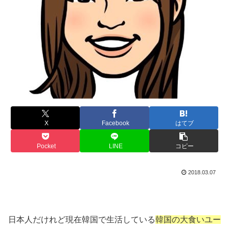
X
Facebook
はてブ
Pocket
LINE
コピー
2018.03.07
日本人だけれど現在韓国で生活している
韓国の大食いユー