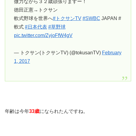
微力ながら３２歳頑張りますー！
徳田正憲→トクサン
軟式野球を世界へ
#トクサンTV
#SWBC
JAPAN #
軟式
#日本代表
#草野球
pic.twitter.com/ZyjoFfW4gV
— トクサン(トクサンTV) (@tokusanTV)
February
1, 2017
年齢は今年
33歳
になられたんですね。