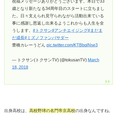
祝福メッセージありがとうございます。本日で33
歳となり新たなる34周年目のスタートに立ちまし
た。日々支えられ見守られながら活動出来ている
事に感謝し恩返し出来るようこれからも人生を全
うします。
#トクサン
#アンチエイジング
#まだま
だ成長
#ミズノファンバサダー
豊橋カレーうどん
pic.twitter.com/KTBbqlNse3
— トクサン(トクサンTV) (@tokusanTV)
March
18, 2018
出身高校は、
高校野球の名門帝京高校
の出身なんですね。