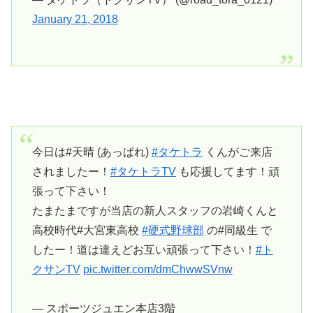
January 21, 2018
今日は#天晴 (あっぱれ)
#タケトラ
くんがご来店
されましたー！
#タケトラTV
も応援してます！頑
張って下さい！
たまたまですが当店の新人スタッフの岩崎くんと
高校時代#大宮東高校
#硬式野球部
の#同級生 で
したー！道は違えどお互い頑張って下さい！
#ト
クサンTV
pic.twitter.com/dmChwwSVnw
— スポーツジュエン本店3階