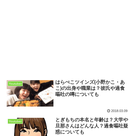
はらぺこツインズ(小野かこ・あ
Youtuber
こ)の出身や職業は？彼氏や過食
嘔吐の噂についても
2018.03.09
とぎもちの本名と年齢は？大学や
Youtuber
旦那さんはどんな人？過食嘔吐疑
惑についても