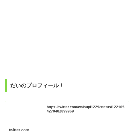
だいのプロフィール！
https://twitter.com/waisupi1229/status/122105
4270402899969
twitter.com