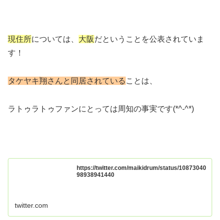
現住所
については、
大阪
だということを公表されていま
す！
タケヤキ翔さんと同居されている
ことは、
ラトゥラトゥファンにとっては周知の事実です(*^-^*)
https://twitter.com/maikidrum/status/10873040
98938941440
twitter.com