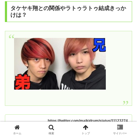
タケヤキ翔との関係やラトゥラトゥ結成きっか
けは？
https://twitter.com/maikidrum/status/11123274
42981511174
ホーム
検索
トップ
サイドバー