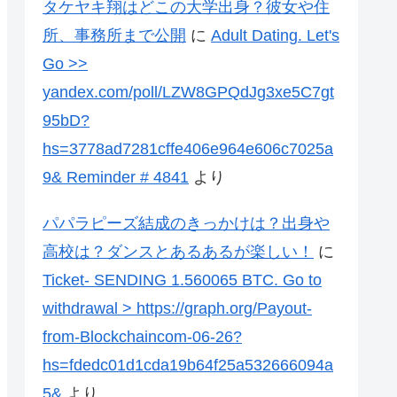
タケヤキ翔はどこの大学出身？彼女や住
所、事務所まで公開
に
Adult Dating. Let's
Go >>
yandex.com/poll/LZW8GPQdJg3xe5C7gt
95bD?
hs=3778ad7281cffe406e964e606c7025a
9& Reminder # 4841
より
パパラピーズ結成のきっかけは？出身や
高校は？ダンスとあるあるが楽しい！
に
Ticket- SENDING 1.560065 BTC. Go to
withdrawal > https://graph.org/Payout-
from-Blockchaincom-06-26?
hs=fdedc01d1cda19b64f25a532666094a
5&
より