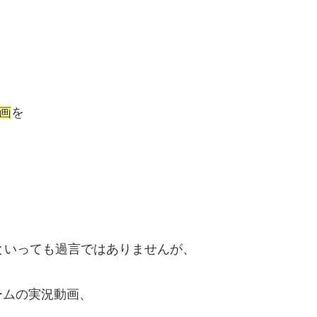
画
を
といっても過言ではありませんが、
ームの実況動画、