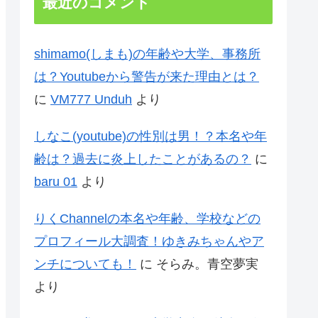
最近のコメント
shimamo(しまも)の年齢や大学、事務所
は？Youtubeから警告が来た理由とは？
に
VM777 Unduh
より
しなこ(youtube)の性別は男！？本名や年
齢は？過去に炎上したことがあるの？
に
baru 01
より
りくChannelの本名や年齢、学校などの
プロフィール大調査！ゆきみちゃんやア
ンチについても！
に
そらみ。青空夢実
より