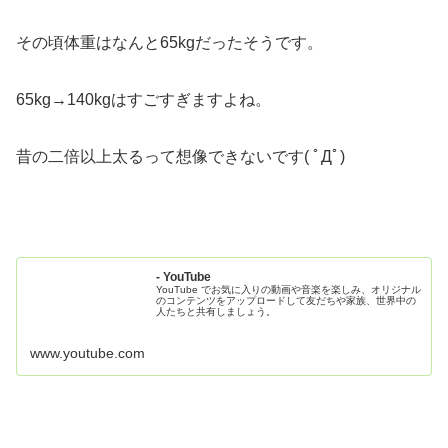
その頃体重はなんと65kgだったそうです。
65kg→140kgはすごすぎますよね。
昔の二倍以上太るって想像できないです( ﾟДﾟ)
- YouTube
YouTube でお気に入りの動画や音楽を楽しみ、オリジナル
のコンテンツをアップロードして友だちや家族、世界中の
人たちと共有しましょう。
www.youtube.com