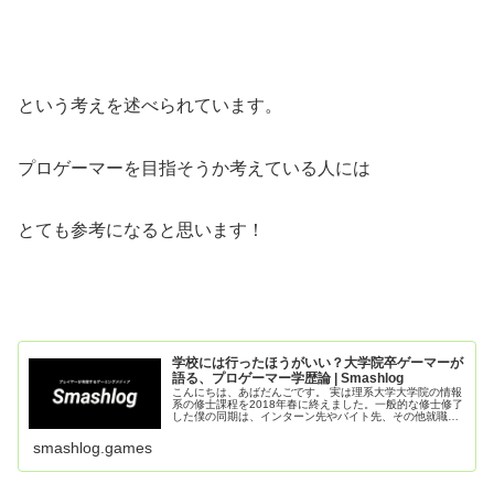
という考えを述べられています。
プロゲーマーを目指そうか考えている人には
とても参考になると思います！
学校には行ったほうがいい？大学院卒ゲーマーが
語る、プロゲーマー学歴論 | Smashlog
こんにちは、あばだんごです。 実は理系大学大学院の情報
系の修士課程を2018年春に終えました。一般的な修士修了
した僕の同期は、インターン先やバイト先、その他就職活
動を通して就活を去年のうちに終わらせています。 一方僕
は就職活動をすることなく...
smashlog.games