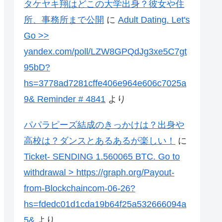
タケヤキ翔はどこの大学出身？彼女や住
所、事務所まで公開
に
Adult Dating. Let's
Go >>
yandex.com/poll/LZW8GPQdJg3xe5C7gt
95bD?
hs=3778ad7281cffe406e964e606c7025a
9& Reminder # 4841
より
パパラピーズ結成のきっかけは？出身や
高校は？ダンスとあるあるが楽しい！
に
Ticket- SENDING 1.560065 BTC. Go to
withdrawal > https://graph.org/Payout-
from-Blockchaincom-06-26?
hs=fdedc01d1cda19b64f25a532666094a
5&
より