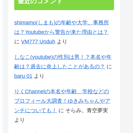
最近のコメント
shimamo(しまも)の年齢や大学、事務所
は？Youtubeから警告が来た理由とは？
に
VM777 Unduh
より
しなこ(youtube)の性別は男！？本名や年
齢は？過去に炎上したことがあるの？
に
baru 01
より
りくChannelの本名や年齢、学校などの
プロフィール大調査！ゆきみちゃんやア
ンチについても！
に
そらみ。青空夢実
より