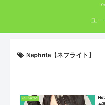
Y
ユー
Nephrite【ネフライト】
N
ゲーム実況者
や