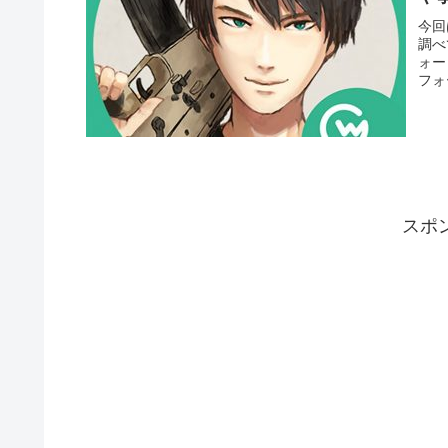
今回
調べ
ォー
フォ
スポ