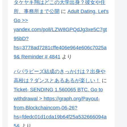
タケヤキ翔はどこの大学出身？彼女や住
所、事務所まで公開
に
Adult Dating. Let's
Go >>
yandex.com/poll/LZW8GPQdJg3xe5C7gt
95bD?
hs=3778ad7281cffe406e964e606c7025a
9& Reminder # 4841
より
パパラピーズ結成のきっかけは？出身や
高校は？ダンスとあるあるが楽しい！
に
Ticket- SENDING 1.560065 BTC. Go to
withdrawal > https://graph.org/Payout-
from-Blockchaincom-06-26?
hs=fdedc01d1cda19b64f25a532666094a
5&
より