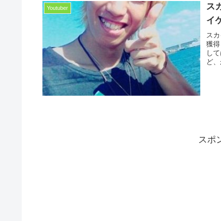
ス
Youtuber
イ
スカ
獲得
して
ど、
スポ