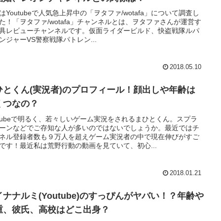
はYoutubeで人気急上昇中の「ヲタファ/wotafa」について調査し
た！「ヲタファ/wotafa」チャンネルとは、ヲタファさんが運営す
具レビューチャンネルです。仮面ライダービルド、快盗戦隊ルパ
ンジャーVS警察戦隊パトレン...
2018.05.10
ひとくん(実況者)のプロフィール！顔出しや年齢は
くつなの？
utubeで明るく、若々しいゲーム実況をされるまひとくん。スプラ
ーンなどでご存知な人が多いのではないでしょうか。最近ではチ
ネル登録者数も９万人を超えゲーム実況者の中で現在伸びがすご
です！最近私は荒野行動の動画を見ていて、初心...
2018.01.21
イナナルミ(Youtube)のすっぴんがヤバい！？年齢や
重、彼氏、高校はどこ出身？