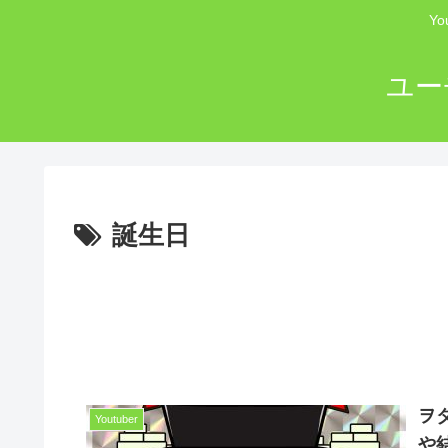
Y
ユー
誕生日
ヲ
Youtuber
や