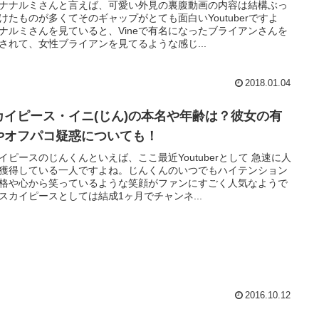
ナナルミさんと言えば、可愛い外見の裏腹動画の内容は結構ぶっ
けたものが多くてそのギャップがとても面白いYoutuberですよ
ナルミさんを見ていると、Vineで有名になったブライアンさんを
されて、女性ブライアンを見てるような感じ...
2018.01.04
カイピース・イニ(じん)の本名や年齢は？彼女の有
やオフパコ疑惑についても！
イピースのじんくんといえば、ここ最近Youtuberとして 急速に人
獲得している一人ですよね。じんくんのいつでもハイテンション
格や心から笑っているような笑顔がファンにすごく人気なようで
スカイピースとしては結成1ヶ月でチャンネ...
2016.10.12