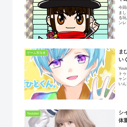
今回
まし
る玩
ンレ
ま
ゲーム実況者
い
Yo
トゥ
ャン
いん
シ
Youtuber
体