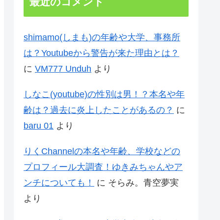
最近のコメント
shimamo(しまも)の年齢や大学、事務所
は？Youtubeから警告が来た理由とは？
に
VM777 Unduh
より
しなこ(youtube)の性別は男！？本名や年
齢は？過去に炎上したことがあるの？
に
baru 01
より
りくChannelの本名や年齢、学校などの
プロフィール大調査！ゆきみちゃんやア
ンチについても！
に
そらみ。青空夢実
より