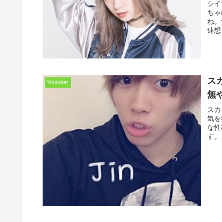
シイ
ちゃ
ね。
連想
ス
Youtuber
無
スカ
気を
な性
す。