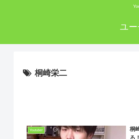
Y
ユー
桐崎栄二
桐
Youtuber
る