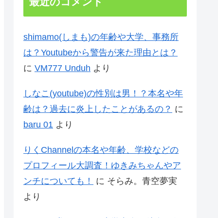
最近のコメント
shimamo(しまも)の年齢や大学、事務所
は？Youtubeから警告が来た理由とは？
に
VM777 Unduh
より
しなこ(youtube)の性別は男！？本名や年
齢は？過去に炎上したことがあるの？
に
baru 01
より
りくChannelの本名や年齢、学校などの
プロフィール大調査！ゆきみちゃんやア
ンチについても！
に
そらみ。青空夢実
より