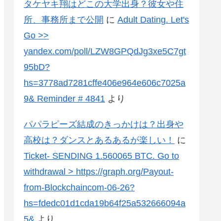
タケヤキ翔はどこの大学出身？彼女や住
所、事務所まで公開
に
Adult Dating. Let's
Go >>
yandex.com/poll/LZW8GPQdJg3xe5C7gt
95bD?
hs=3778ad7281cffe406e964e606c7025a
9& Reminder # 4841
より
パパラピーズ結成のきっかけは？出身や
高校は？ダンスとあるあるが楽しい！
に
Ticket- SENDING 1.560065 BTC. Go to
withdrawal > https://graph.org/Payout-
from-Blockchaincom-06-26?
hs=fdedc01d1cda19b64f25a532666094a
5&
より