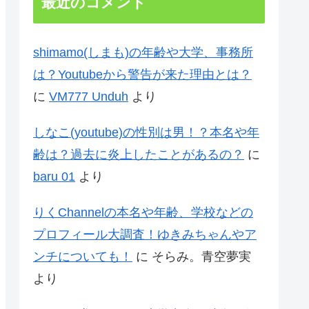
最近のコメント
shimamo(しまも)の年齢や大学、事務所
は？Youtubeから警告が来た理由とは？
に
VM777 Unduh
より
しなこ(youtube)の性別は男！？本名や年
齢は？過去に炎上したことがあるの？
に
baru 01
より
りくChannelの本名や年齢、学校などの
プロフィール大調査！ゆきみちゃんやア
ンチについても！
に
そらみ。青空夢実
より