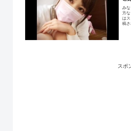
みな
方な
はス
稿さ
スポ