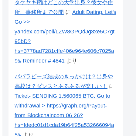
タケヤキ翔はどこの大学出身？彼女や住
所、事務所まで公開
に
Adult Dating. Let's
Go >>
yandex.com/poll/LZW8GPQdJg3xe5C7gt
95bD?
hs=3778ad7281cffe406e964e606c7025a
9& Reminder # 4841
より
パパラピーズ結成のきっかけは？出身や
高校は？ダンスとあるあるが楽しい！
に
Ticket- SENDING 1.560065 BTC. Go to
withdrawal > https://graph.org/Payout-
from-Blockchaincom-06-26?
hs=fdedc01d1cda19b64f25a532666094a
5&
より