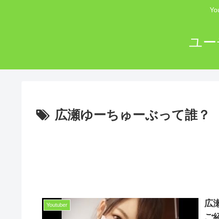
Y
ユー
広瀬ゆーちゅーぶって誰？
広
Youtuber
ご