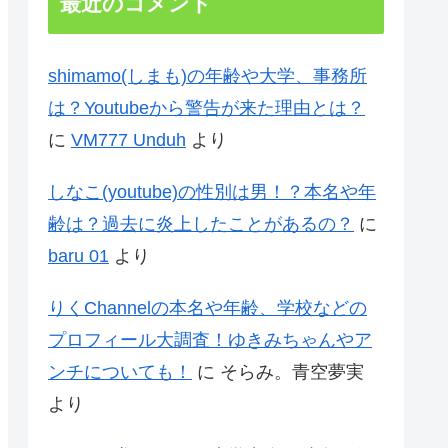
最近のコメント
shimamo(しまも)の年齢や大学、事務所
は？Youtubeから警告が来た理由とは？
に
VM777 Unduh
より
しなこ(youtube)の性別は男！？本名や年
齢は？過去に炎上したことがあるの？
に
baru 01
より
りくChannelの本名や年齢、学校などの
プロフィール大調査！ゆきみちゃんやア
ンチについても！
に
そらみ。青空夢実
より