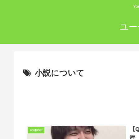
Y
ユー
小説について
【
Youtuber
歴