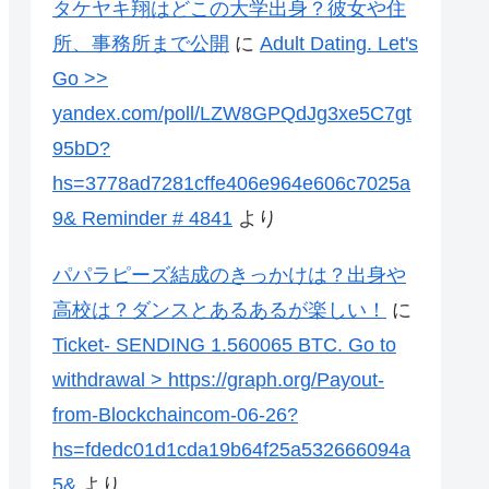
タケヤキ翔はどこの大学出身？彼女や住
所、事務所まで公開
に
Adult Dating. Let's
Go >>
yandex.com/poll/LZW8GPQdJg3xe5C7gt
95bD?
hs=3778ad7281cffe406e964e606c7025a
9& Reminder # 4841
より
パパラピーズ結成のきっかけは？出身や
高校は？ダンスとあるあるが楽しい！
に
Ticket- SENDING 1.560065 BTC. Go to
withdrawal > https://graph.org/Payout-
from-Blockchaincom-06-26?
hs=fdedc01d1cda19b64f25a532666094a
5&
より