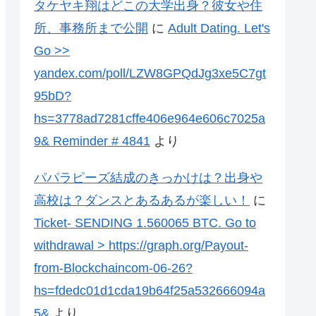
タケヤキ翔はどこの大学出身？彼女や住
所、事務所まで公開
に
Adult Dating. Let's
Go >>
yandex.com/poll/LZW8GPQdJg3xe5C7gt
95bD?
hs=3778ad7281cffe406e964e606c7025a
9& Reminder # 4841
より
パパラピーズ結成のきっかけは？出身や
高校は？ダンスとあるあるが楽しい！
に
Ticket- SENDING 1.560065 BTC. Go to
withdrawal > https://graph.org/Payout-
from-Blockchaincom-06-26?
hs=fdedc01d1cda19b64f25a532666094a
5&
より