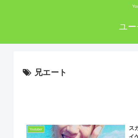
Y
ユー
兄エート
ス
Youtuber
イ