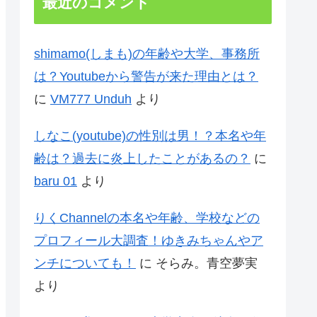
最近のコメント
shimamo(しまも)の年齢や大学、事務所
は？Youtubeから警告が来た理由とは？
に
VM777 Unduh
より
しなこ(youtube)の性別は男！？本名や年
齢は？過去に炎上したことがあるの？
に
baru 01
より
りくChannelの本名や年齢、学校などの
プロフィール大調査！ゆきみちゃんやア
ンチについても！
に
そらみ。青空夢実
より