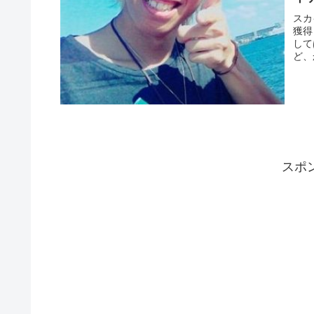
スカ
獲得
して
ど、
スポ