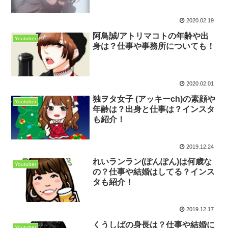
2020.02.19
阿鳥誠/アトリマコトの年齢や出
Youtuber
身は？仕事や事務所についても！
2020.02.01
独ヲタ女子 (アッキーch)の素顔や
Youtuber
年齢は？出身と仕事は？インスタ
も紹介！
2019.12.24
れいランラン(ぽんぽん)は何歳な
Youtuber
の？仕事や結婚はしてる？インス
タも紹介！
2019.12.17
くうしばの身長は？仕事や結婚に
Youtuber