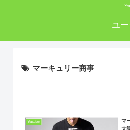
Y
ユー
マーキュリー商事
マ
Youtuber
大