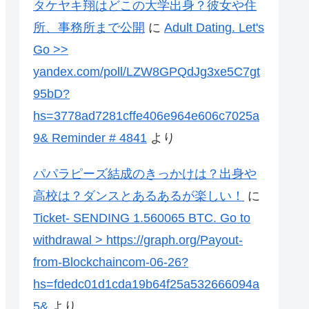
タケヤキ翔はどこの大学出身？彼女や住
所、事務所まで公開
に
Adult Dating. Let's
Go >>
yandex.com/poll/LZW8GPQdJg3xe5C7gt
95bD?
hs=3778ad7281cffe406e964e606c7025a
9& Reminder # 4841
より
パパラピーズ結成のきっかけは？出身や
高校は？ダンスとあるあるが楽しい！
に
Ticket- SENDING 1.560065 BTC. Go to
withdrawal > https://graph.org/Payout-
from-Blockchaincom-06-26?
hs=fdedc01d1cda19b64f25a532666094a
5&
より