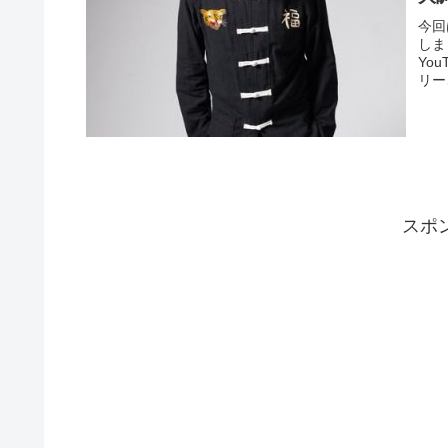
今回
しま
Yo
リー
スポ