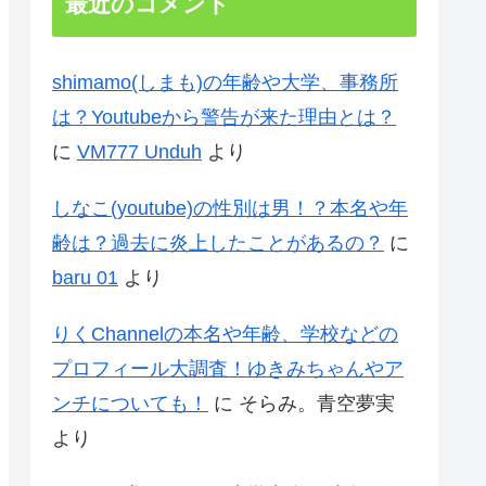
最近のコメント
shimamo(しまも)の年齢や大学、事務所
は？Youtubeから警告が来た理由とは？
に
VM777 Unduh
より
しなこ(youtube)の性別は男！？本名や年
齢は？過去に炎上したことがあるの？
に
baru 01
より
りくChannelの本名や年齢、学校などの
プロフィール大調査！ゆきみちゃんやア
ンチについても！
に
そらみ。青空夢実
より