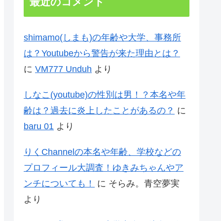
最近のコメント
shimamo(しまも)の年齢や大学、事務所
は？Youtubeから警告が来た理由とは？
に
VM777 Unduh
より
しなこ(youtube)の性別は男！？本名や年
齢は？過去に炎上したことがあるの？
に
baru 01
より
りくChannelの本名や年齢、学校などの
プロフィール大調査！ゆきみちゃんやア
ンチについても！
に
そらみ。青空夢実
より