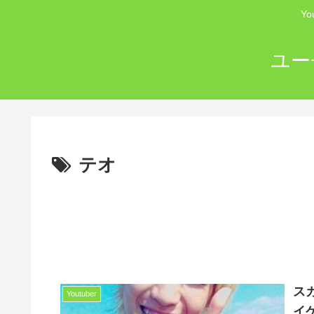
Y
ユー
テオ
ス
Youtuber
イ