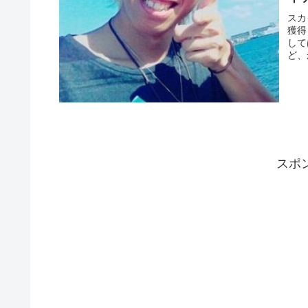
スカ
獲得
して
ど、
スポ