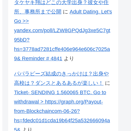
タケヤキ翔はどこの大学出身？彼女や住
所、事務所まで公開
に
Adult Dating. Let's
Go >>
yandex.com/poll/LZW8GPQdJg3xe5C7gt
95bD?
hs=3778ad7281cffe406e964e606c7025a
9& Reminder # 4841
より
パパラピーズ結成のきっかけは？出身や
高校は？ダンスとあるあるが楽しい！
に
Ticket- SENDING 1.560065 BTC. Go to
withdrawal > https://graph.org/Payout-
from-Blockchaincom-06-26?
hs=fdedc01d1cda19b64f25a532666094a
5&
より