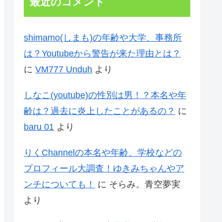
最近のコメント
shimamo(しまも)の年齢や大学、事務所
は？Youtubeから警告が来た理由とは？
に
VM777 Unduh
より
しなこ(youtube)の性別は男！？本名や年
齢は？過去に炎上したことがあるの？
に
baru 01
より
りくChannelの本名や年齢、学校などの
プロフィール大調査！ゆきみちゃんやア
ンチについても！
に
そらみ。青空夢実
より