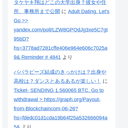
タケヤキ翔はどこの大学出身？彼女や住
所、事務所まで公開
に
Adult Dating. Let's
Go >>
yandex.com/poll/LZW8GPQdJg3xe5C7gt
95bD?
hs=3778ad7281cffe406e964e606c7025a
9& Reminder # 4841
より
パパラピーズ結成のきっかけは？出身や
高校は？ダンスとあるあるが楽しい！
に
Ticket- SENDING 1.560065 BTC. Go to
withdrawal > https://graph.org/Payout-
from-Blockchaincom-06-26?
hs=fdedc01d1cda19b64f25a532666094a
5&
より