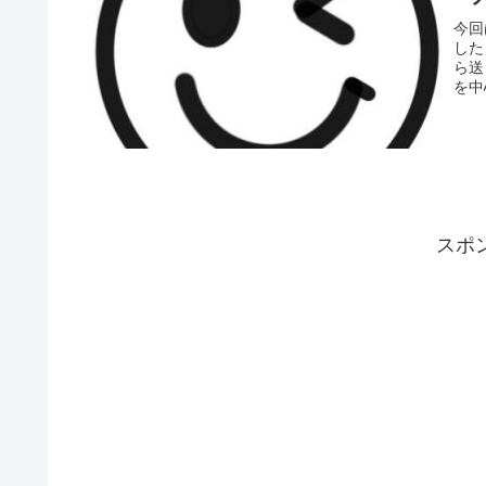
今回
した
ら送
を中
スポ