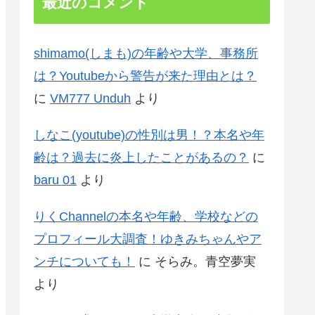
最近のコメント
shimamo(しまも)の年齢や大学、事務所
は？Youtubeから警告が来た理由とは？
に
VM777 Unduh
より
しなこ(youtube)の性別は男！？本名や年
齢は？過去に炎上したことがあるの？
に
baru 01
より
りくChannelの本名や年齢、学校などの
プロフィール大調査！ゆきみちゃんやア
ンチについても！
に
そらみ。青空夢実
より