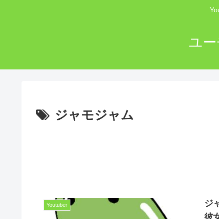
Y
ユー
ジャモジャム
ジ
Youtuber
彼