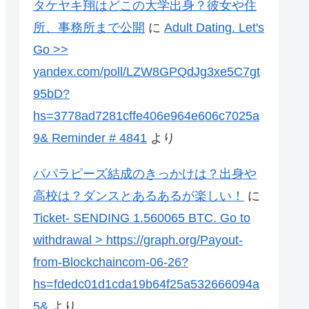
タケヤキ翔はどこの大学出身？彼女や住
所、事務所まで公開
に
Adult Dating. Let's
Go >>
yandex.com/poll/LZW8GPQdJg3xe5C7gt
95bD?
hs=3778ad7281cffe406e964e606c7025a
9& Reminder # 4841
より
パパラピーズ結成のきっかけは？出身や
高校は？ダンスとあるあるが楽しい！
に
Ticket- SENDING 1.560065 BTC. Go to
withdrawal > https://graph.org/Payout-
from-Blockchaincom-06-26?
hs=fdedc01d1cda19b64f25a532666094a
5&
より