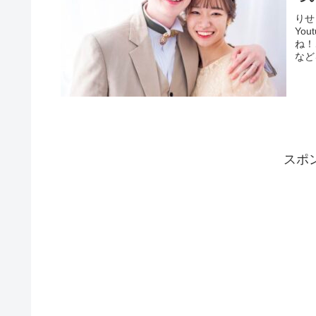
りせ
Yo
ね！
など
スポ