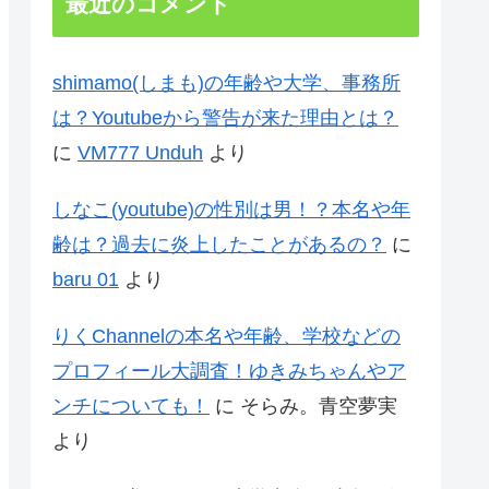
最近のコメント
shimamo(しまも)の年齢や大学、事務所
は？Youtubeから警告が来た理由とは？
に
VM777 Unduh
より
しなこ(youtube)の性別は男！？本名や年
齢は？過去に炎上したことがあるの？
に
baru 01
より
りくChannelの本名や年齢、学校などの
プロフィール大調査！ゆきみちゃんやア
ンチについても！
に
そらみ。青空夢実
より