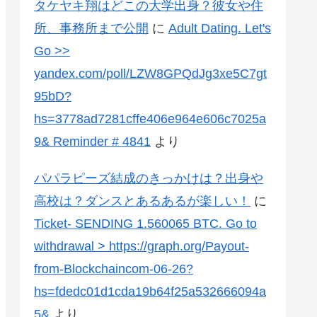
タケヤキ翔はどこの大学出身？彼女や住
所、事務所まで公開
に
Adult Dating. Let's
Go >>
yandex.com/poll/LZW8GPQdJg3xe5C7gt
95bD?
hs=3778ad7281cffe406e964e606c7025a
9& Reminder # 4841
より
パパラピーズ結成のきっかけは？出身や
高校は？ダンスとあるあるが楽しい！
に
Ticket- SENDING 1.560065 BTC. Go to
withdrawal > https://graph.org/Payout-
from-Blockchaincom-06-26?
hs=fdedc01d1cda19b64f25a532666094a
5&
より