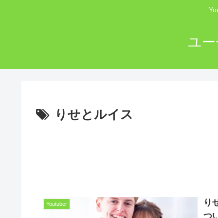
Y
ユー
りせとルイス
り
Youtuber
つ