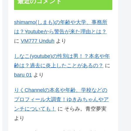
最近のコメント
shimamo(しまも)の年齢や大学、事務所
は？Youtubeから警告が来た理由とは？
に
VM777 Unduh
より
しなこ(youtube)の性別は男！？本名や年
齢は？過去に炎上したことがあるの？
に
baru 01
より
りくChannelの本名や年齢、学校などの
プロフィール大調査！ゆきみちゃんやア
ンチについても！
に
そらみ。青空夢実
より