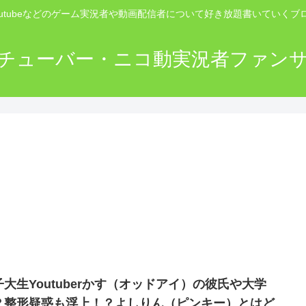
outubeなどのゲーム実況者や動画配信者について好き放題書いていくブ
チューバー・ニコ動実況者ファン
子大生Youtuberかす（オッドアイ）の彼氏や大学
？整形疑惑も浮上！？よしりん（ピンキー）とはど