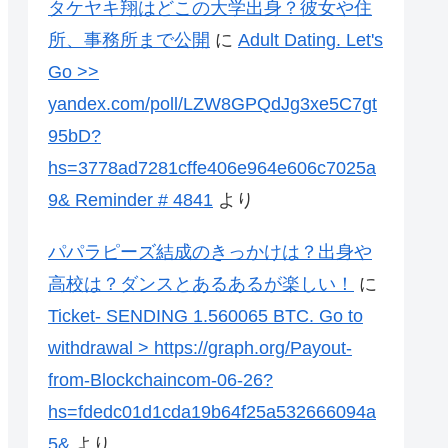
タケヤキ翔はどこの大学出身？彼女や住
所、事務所まで公開
に
Adult Dating. Let's
Go >>
yandex.com/poll/LZW8GPQdJg3xe5C7gt
95bD?
hs=3778ad7281cffe406e964e606c7025a
9& Reminder # 4841
より
パパラピーズ結成のきっかけは？出身や
高校は？ダンスとあるあるが楽しい！
に
Ticket- SENDING 1.560065 BTC. Go to
withdrawal > https://graph.org/Payout-
from-Blockchaincom-06-26?
hs=fdedc01d1cda19b64f25a532666094a
5&
より