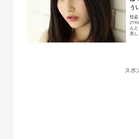
う
怪盗
のY
んと
美し
スポ