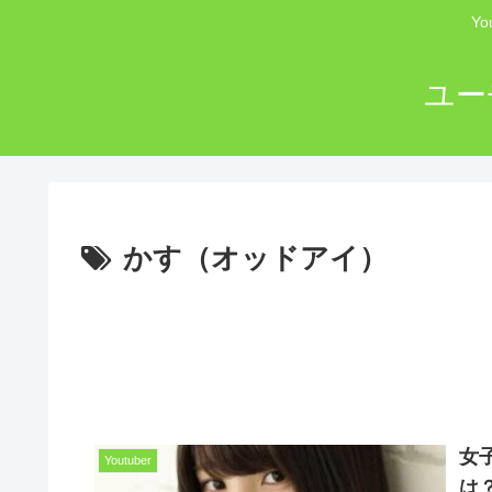
Y
ユー
かす（オッドアイ）
女
Youtuber
は